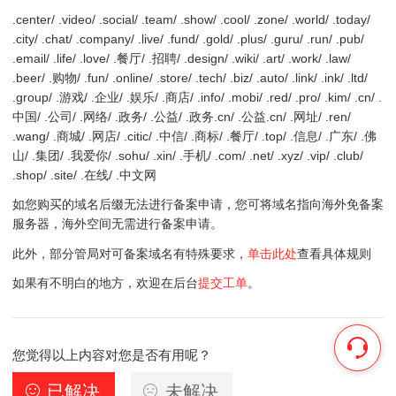
.center/ .video/ .social/ .team/ .show/ .cool/ .zone/ .world/ .today/
.city/ .chat/ .company/ .live/ .fund/ .gold/ .plus/ .guru/ .run/ .pub/
.email/ .life/ .love/ .餐厅/ .招聘/ .design/ .wiki/ .art/ .work/ .law/
.beer/ .购物/ .fun/ .online/ .store/ .tech/ .biz/ .auto/ .link/ .ink/ .ltd/
.group/ .游戏/ .企业/ .娱乐/ .商店/ .info/ .mobi/ .red/ .pro/ .kim/ .cn/ .
中国/ .公司/ .网络/ .政务/ .公益/ .政务.cn/ .公益.cn/ .网址/ .ren/
.wang/ .商城/ .网店/ .citic/ .中信/ .商标/ .餐厅/ .top/ .信息/ .广东/ .佛
山/ .集团/ .我爱你/ .sohu/ .xin/ .手机/ .com/ .net/ .xyz/ .vip/ .club/
.shop/ .site/ .在线/ .中文网
如您购买的域名后缀无法进行备案申请，您可将域名指向海外免备案
服务器，海外空间无需进行备案申请。
此外，部分管局对可备案域名有特殊要求，
单击此处
查看具体规则
如果有不明白的地方，欢迎在后台
提交工单
。
您觉得以上内容对您是否有用呢？
已解决
未解决