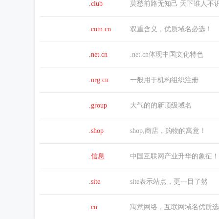
.club
莫愁前路无知己 天下谁人不
.com.cn
双重含义，优质域名必选！
.net.cn
.net.cn体现中国文化特色
.org.cn
一般用于机构组织注册
.group
大气的的新顶级域名
.shop
shop,商店，购物的寓意！
.信息
中国互联网产业升华的象征！
.site
site表示站点，更一目了然
.cn
寓意网络，互联网域名优质选