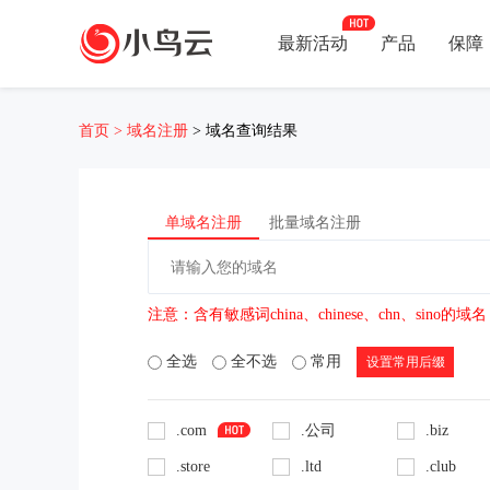
最新活动
产品
保障
首页
>
域名注册
> 域名查询结果
单域名注册
批量域名注册
注意：含有敏感词china、chinese、chn、si
全选
全不选
常用
设置常用后缀
.com
.公司
.biz
.store
.ltd
.club