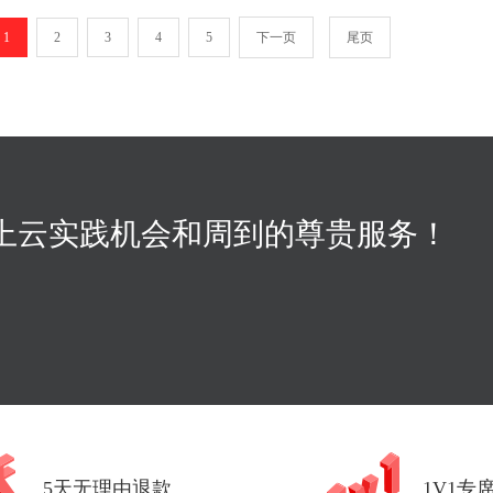
1
2
3
4
5
下一页
尾页
上云实践机会和周到的尊贵服务！
5天无理由退款
1V1专