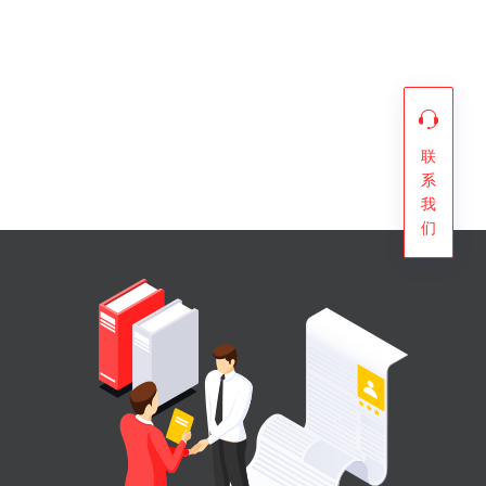
联
系
我
们